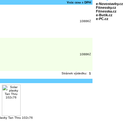
Vaše cena s DPH
e-Novostavby.cz
Fitnessky.cz
Fitnesska.cz
e-Butik.cz
e-PC.cz
1088Kč
1088Kč
Stránek výsledku:
1
plavky Tan Thru 102c76