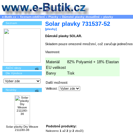
e-Butik.cz
»
Seznam-oddělení
»
Plavky
»
Dámské plavky dvoudílné
»
plavky
Solar plavky 731537-52
Seznam
[plavky]
Dámské plavky SOLAR.
Skladem pouze omezené množství, což zaručuje jedinečnost
Vlastnosti:
Materiál
82% Polyamid + 18% Elastan
EU velikost
Akční slevy
Barvy
Tisk
Dle Výrobce
Další možnosti:
Velikost:
Novinky
Podobné produkty:
Solar plavky Dry Weave
211180-36
Nalezeno
1
až
2
(z
2
zboží)