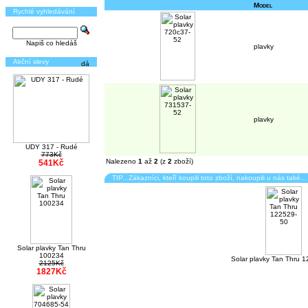
Model
Rychlé vyhledávání
Napiš co hledáš
plavky
Akční slevy
plavky
UDY 317 - Rudé
773Kč
Nalezeno
1
až
2
(z
2
zboží)
541Kč
TIP...Zákazníci, kteří koupili toto zboží, nakoupili u nás také...
Solar plavky Tan Thru
100234
Solar plavky Tan Thru 
2125Kč
1827Kč