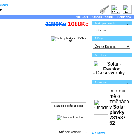
klady
Můj účet
|
Obsah košíku
|
Pokladna
1280Kč
1088Kč
Nákupní košík
..prázdný!
Měny
Výrobce
-
Další výrobky
Oznámení
Informuj
mě o
změnách
Náhled obrázku zde:
v
Solar
plavky
731537-
52
Stránek výsledku:
1
Odkazy: