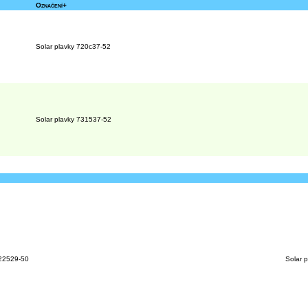
Označení+
Solar plavky 720c37-52
Solar plavky 731537-52
122529-50
Solar 