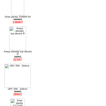
Solar plavky 704685-54
1600Kč
1360Kč
Axirya dámský top dlouhý
R
260Kč
221Kč
UDY 356 - Zelene
564Kč
395Kč