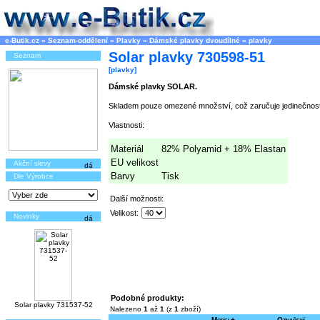
e-Butik.cz
»
Seznam-oddělení
»
Plavky
»
Dámské plavky dvoudílné
»
plavky
Solar plavky 730598-51
Seznam
[plavky]
Dámské plavky SOLAR.
Skladem pouze omezené množství, což zaručuje jedinečnost
Vlastnosti:
Materiál
82% Polyamid + 18% Elastan
EU velikost
Akční slevy
Barvy
Tisk
Dle Výrobce
Další možnosti:
Velikost:
Novinky
Podobné produkty:
Solar plavky 731537-52
Nalezeno
1
až
1
(z
1
zboží)
Model+
Označení