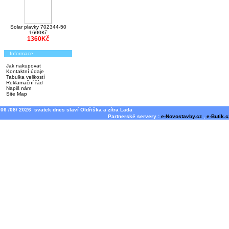
Solar plavky 702344-50
1600Kč
1360Kč
Informace
Jak nakupovat
Kontaktní údaje
Tabulka velikostí
Reklamační řád
Napiš nám
Site Map
06 /08/ 2026 svatek dnes slaví Oldřiška a zítra Lada
Partnerské servery :
e-Novostavby.cz
,
e-Butik.