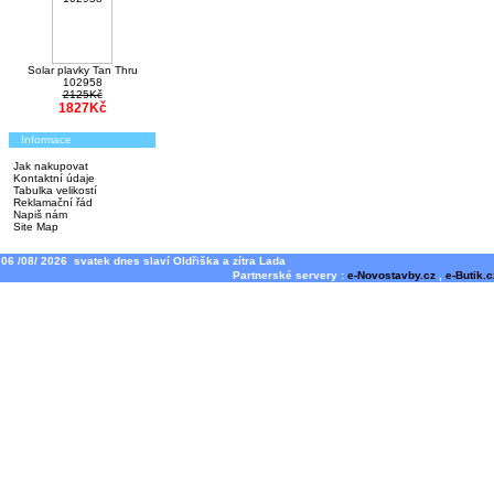
Solar plavky Tan Thru
102958
2125Kč
1827Kč
Informace
Jak nakupovat
Kontaktní údaje
Tabulka velikostí
Reklamační řád
Napiš nám
Site Map
06 /08/ 2026 svatek dnes slaví Oldřiška a zítra Lada
Partnerské servery :
e-Novostavby.cz
,
e-Butik.