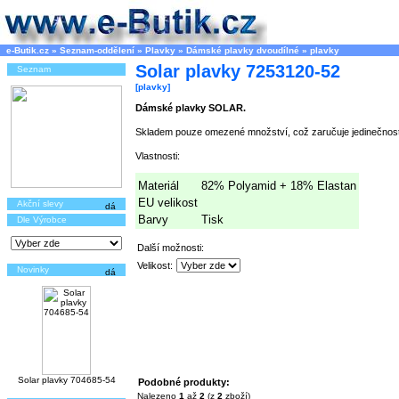
e-Butik.cz
»
Seznam-oddělení
»
Plavky
»
Dámské plavky dvoudílné
»
plavky
Solar plavky 7253120-52
Seznam
[plavky]
Dámské plavky SOLAR.
Skladem pouze omezené množství, což zaručuje jedinečnost
Vlastnosti:
Materiál
82% Polyamid + 18% Elastan
EU velikost
Akční slevy
Barvy
Tisk
Dle Výrobce
Další možnosti:
Velikost:
Novinky
Solar plavky 704685-54
Podobné produkty:
Nalezeno
1
až
2
(z
2
zboží)