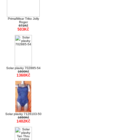
PrimalWear Triko Jolly
Roger
671Kč
503Kč
Solar plavky 702885-54
1600Kč
1360Kč
Solar plavky 7126103-50
1650Kč
1402Kč