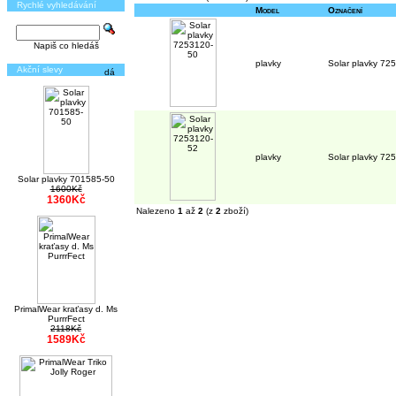
Rychlé vyhledávání
Model
Označení
Napiš co hledáš
plavky
Solar plavky 72
Akční slevy
plavky
Solar plavky 72
Solar plavky 701585-50
1600Kč
1360Kč
Nalezeno
1
až
2
(z
2
zboží)
PrimalWear kraťasy d. Ms
PurrrFect
2118Kč
1589Kč