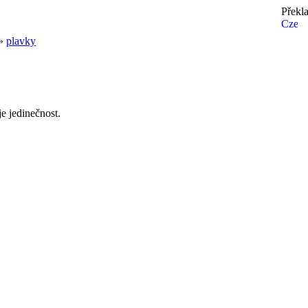
Překl
»
plavky
e jedinečnost.