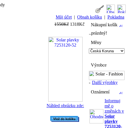
ady
Můj účet
|
Obsah košíku
|
Pokladna
1550Kč
1318Kč
Nákupní košík
..prázdný!
Měny
Výrobce
-
Další výrobky
Oznámení
Informuj
Náhled obrázku zde:
mě o
změnách v
Solar
plavky
7253120-