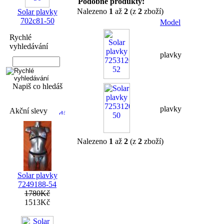
Podobné produkty:
Nalezeno
1
až
2
(z
2
zboží)
Solar plavky
702c81-50
Model
Rychlé
vyhledávání
plavky
Napiš co hledáš
plavky
Akční slevy
Nalezeno
1
až
2
(z
2
zboží)
Solar plavky
7249188-54
1780Kč
1513Kč