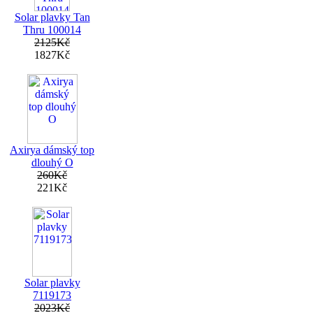
Solar plavky Tan
Thru 100014
2125Kč
1827Kč
Axirya dámský top
dlouhý O
260Kč
221Kč
Solar plavky
7119173
2023Kč