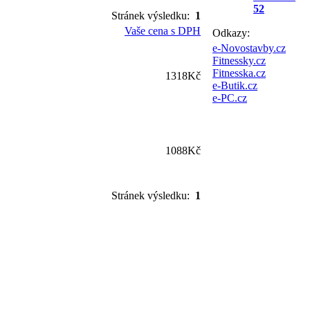
52
Stránek výsledku:
1
Vaše cena s DPH
Odkazy:
e-Novostavby.cz
Fitnessky.cz
Fitnesska.cz
1318Kč
e-Butik.cz
e-PC.cz
1088Kč
Stránek výsledku:
1