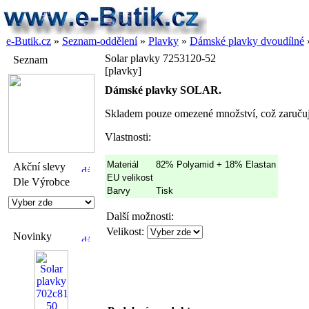
e-Butik.cz
»
Seznam-oddělení
»
Plavky
»
Dámské plavky dvoudílné
Solar plavky 7253120-52
Seznam
[plavky]
Dámské plavky SOLAR.
Skladem pouze omezené množství, což zaručuj
Vlastnosti:
Materiál
82% Polyamid + 18% Elastan
Akční slevy
EU velikost
Dle Výrobce
Barvy
Tisk
Další možnosti:
Velikost:
Novinky