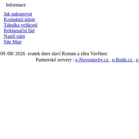
Informace
Jak nakupovat
Kontaktní údaje
Tabulka velikostí
Reklamační řád
Napiš nám
Site Map
09 /08/ 2026 svatek dnes slaví Roman a zítra Vavřinec
Partnerské servery :
e-Novostavby.cz
,
e-Butik.cz
,
e