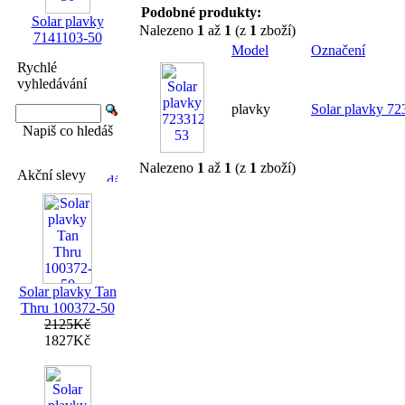
Podobné produkty:
Solar plavky
Nalezeno
1
až
1
(z
1
zboží)
7141103-50
Model
Označení
Rychlé
vyhledávání
plavky
Solar plavky 7
Napiš co hledáš
Nalezeno
1
až
1
(z
1
zboží)
Akční slevy
Solar plavky Tan
Thru 100372-50
2125Kč
1827Kč