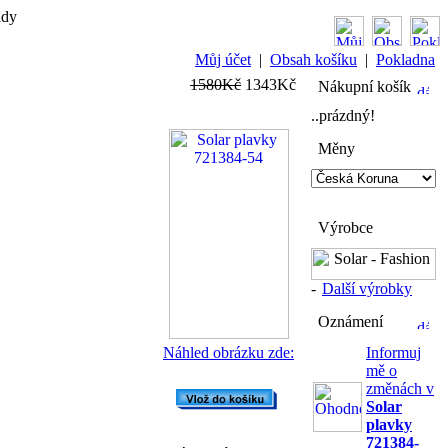
ady
Můj účet
|
Obsah košíku
|
Pokladna
1580Kč
1343Kč
Nákupní košík
..prázdný!
Měny
Výrobce
-
Další výrobky
Oznámení
Náhled obrázku zde:
Informuj
mě o
změnách v
Solar
plavky
721384-