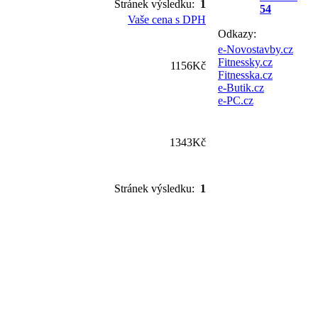
Stránek výsledku:
1
54
Vaše cena s DPH
Odkazy:
e-Novostavby.cz
Fitnessky.cz
1156Kč
Fitnesska.cz
e-Butik.cz
e-PC.cz
1343Kč
Stránek výsledku:
1