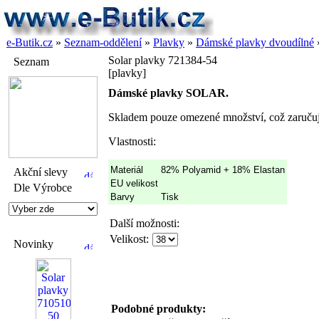
e-Butik.cz
»
Seznam-oddělení
»
Plavky
»
Dámské plavky dvoudílné
Solar plavky 721384-54
Seznam
[plavky]
Dámské plavky SOLAR.
Skladem pouze omezené množství, což zaručuj
Vlastnosti:
Materiál
82% Polyamid + 18% Elastan
Akční slevy
EU velikost
Dle Výrobce
Barvy
Tisk
Další možnosti:
Velikost:
Novinky
Podobné produkty: