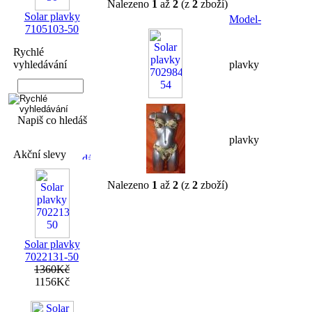
Nalezeno
1
až
2
(z
2
zboží)
Solar plavky
Model-
7105103-50
Rychlé
vyhledávání
plavky
Napiš co hledáš
plavky
Akční slevy
Nalezeno
1
až
2
(z
2
zboží)
Solar plavky
7022131-50
1360Kč
1156Kč