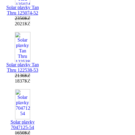
Solar plavky Tan
Thru 125074-52
2350Kč
2021Kč
Solar plavky Tan
Thru 122538-53
2136Kč
1837Kč
Solar plavky
7047125-54
1650Kč