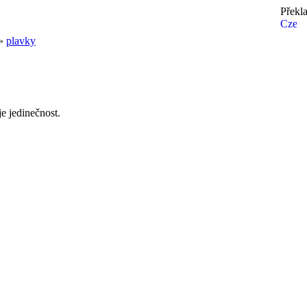
Překl
»
plavky
e jedinečnost.