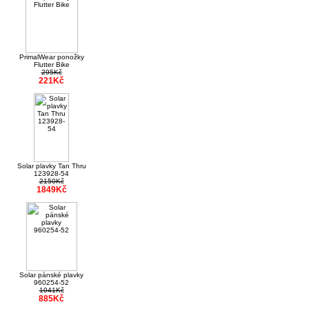
PrimalWear ponožky
Flutter Bike
295Kč
221Kč
Solar plavky Tan Thru
123928-54
2150Kč
1849Kč
Solar pánské plavky
960254-52
1041Kč
885Kč