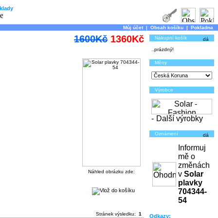
klady
Můj účet
|
Obsah košíku
|
Pokladna
1600Kč
1360Kč
Nákupní košík
..prázdný!
Měny
Výrobce
-
Další výrobky
Oznámení
Informuj
mě o
změnách
Náhled obrázku zde:
v
Solar
plavky
704344-
54
Stránek výsledku:
1
Odkazy: