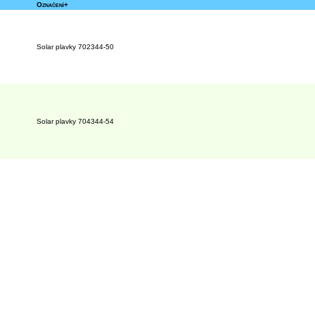
Označení+
Solar plavky 702344-50
Solar plavky 704344-54