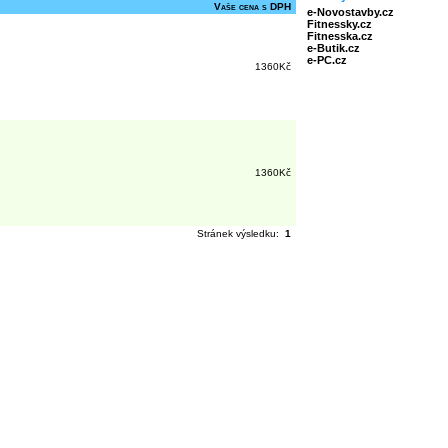
Vaše cena s DPH
e-Novostavby.cz
Fitnessky.cz
Fitnesska.cz
e-Butik.cz
e-PC.cz
1360Kč
1360Kč
Stránek výsledku:
1