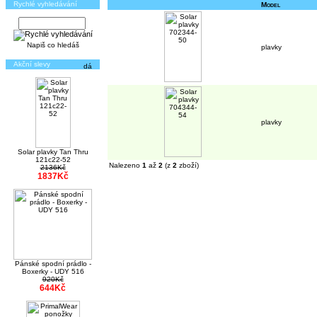
Rychlé vyhledávání
Model
Napiš co hledáš
plavky
Akční slevy
plavky
Solar plavky Tan Thru
121c22-52
Nalezeno
1
až
2
(z
2
zboží)
2136Kč
1837Kč
Pánské spodní prádlo -
Boxerky - UDY 516
920Kč
644Kč