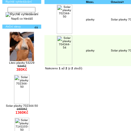
Rychlé vyhledávání
Model
Označení+
Napiš co hledáš
plavky
Solar plavky 
Akční slevy
plavky
Solar plavky 
Litex plavky 53229
534Kč
Nalezeno
1
až
2
(z
2
zboží)
380Kč
Solar plavky 702344-50
1600Kč
1360Kč