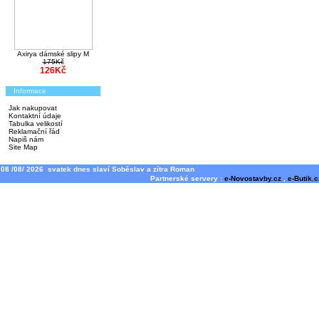
Axirya dámské slipy M
175Kč
126Kč
Informace
Jak nakupovat
Kontaktní údaje
Tabulka velikostí
Reklamační řád
Napiš nám
Site Map
08 /08/ 2026 svatek dnes slaví Soběslav a zítra Roman
Partnerské servery :
e-Novostavby.cz
,
e-Butik.