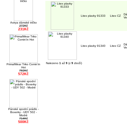
Dá
Litex plavky 91333
Litex CZ
Ve
Axirya dámské tričko
272Kč
231Kč
Dá
Litex plavky 91340
Litex CZ
Ve
Nalezeno
1
až
9
(z
9
zboží)
PrimalWear Triko Comin'in
Hot
762Kč
572Kč
Pánské spodní prádlo -
Boxerky - UDY 502 -
Modré
714Kč
500Kč