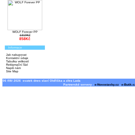
WOLF Forever PP
1319Kč
858Kč
Informace
Jak nakupovat
Kontaktní údaje
Tabulka velikostí
Reklamační řád
Napiš nám
Site Map
06 /08/ 2026 svatek dnes slaví Oldřiška a zítra Lada
Partnerské servery :
e-Novostavby.cz
,
e-Butik.