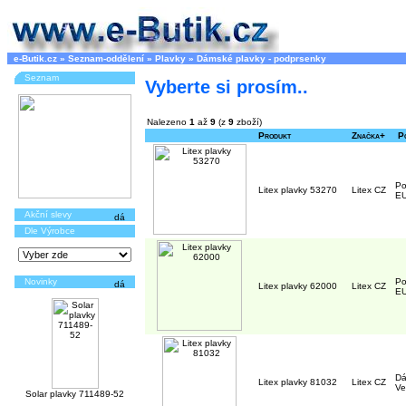
e-Butik.cz
»
Seznam-oddělení
»
Plavky
»
Dámské plavky - podprsenky
Seznam
Vyberte si prosím..
Nalezeno
1
až
9
(z
9
zboží)
Produkt
Značka+
Po
Po
Litex plavky 53270
Litex CZ
EU
Akční slevy
Dle Výrobce
Novinky
Po
Litex plavky 62000
Litex CZ
EU
Dá
Litex plavky 81032
Litex CZ
Ve
Solar plavky 711489-52