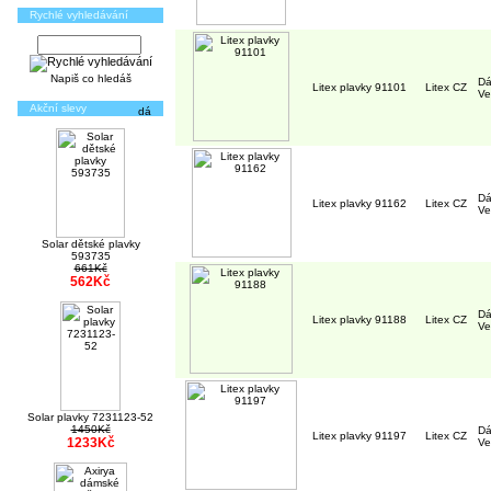
Rychlé vyhledávání
Napiš co hledáš
Dá
Litex plavky 91101
Litex CZ
Ve
Akční slevy
Dá
Litex plavky 91162
Litex CZ
Ve
Solar dětské plavky
593735
661Kč
562Kč
Dá
Litex plavky 91188
Litex CZ
Ve
Solar plavky 7231123-52
1450Kč
Dá
Litex plavky 91197
Litex CZ
1233Kč
Ve