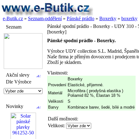
e-Butik.cz
»
Seznam-oddělení
»
Pánské prádlo
»
Boxerky
»
boxerky
Pánské spodní prádlo - Boxerky - UDY 310 - 
Seznam
[boxerky]
Pánské spodní prádlo - Boxerky.
Výrobce UDY collection S.L. Madrid, Španěl
Naše firma je přímým dovozcem i prodejcem to
Zboží je skladem.
Vlastnosti:
Akční slevy
Boxerky
Dle Výrobce
Provedení
Elastické, příjemné.
Microfibra ( prodyšná elastika )
Materiál
Poliamid 82 %, Elastan 18 %
Velikosti
S
Novinky
Barvy
Kombinace barev, šedé, bílé a modré
Další možnosti:
Velikost: