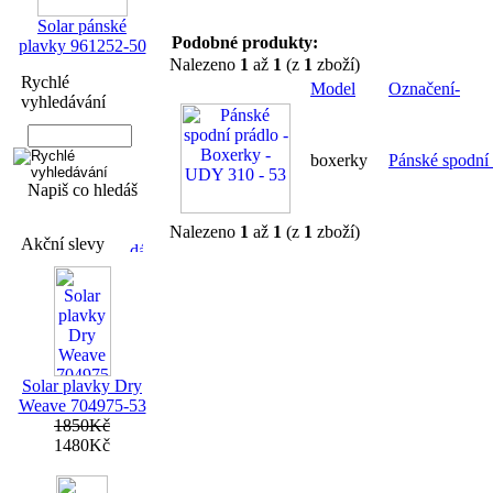
Solar pánské
Podobné produkty:
plavky 961252-50
Nalezeno
1
až
1
(z
1
zboží)
Rychlé
Model
Označení-
vyhledávání
boxerky
Pánské spodní
Napiš co hledáš
Nalezeno
1
až
1
(z
1
zboží)
Akční slevy
Solar plavky Dry
Weave 704975-53
1850Kč
1480Kč