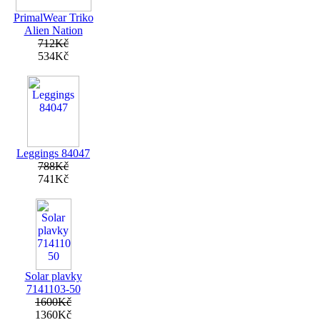
PrimalWear Triko
Alien Nation
712Kč
534Kč
Leggings 84047
788Kč
741Kč
Solar plavky
7141103-50
1600Kč
1360Kč