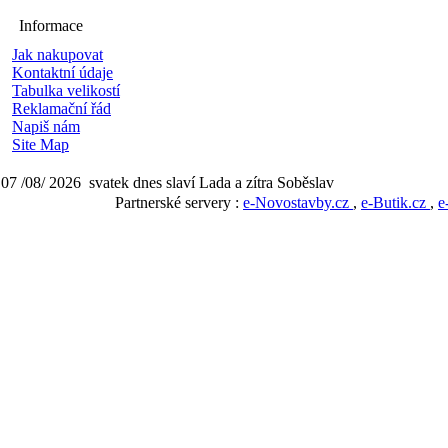
Informace
Jak nakupovat
Kontaktní údaje
Tabulka velikostí
Reklamační řád
Napiš nám
Site Map
07 /08/ 2026 svatek dnes slaví Lada a zítra Soběslav
Partnerské servery :
e-Novostavby.cz
,
e-Butik.cz
,
e