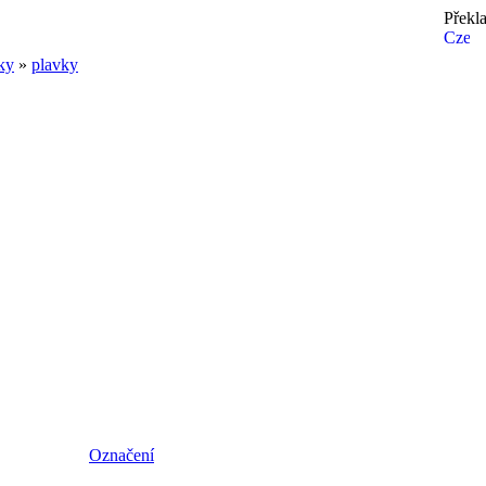
Překl
ky
»
plavky
Označení