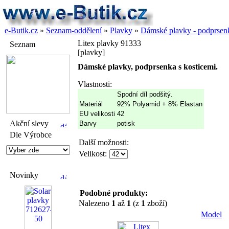
e-Butik.cz
»
Seznam-oddělení
»
Plavky
»
Dámské plavky - podprsen
Litex plavky 91333
Seznam
[plavky]
Dámské plavky, podprsenka s kosticemi.
Vlastnosti:
Spodní díl podšitý.
Materiál
92% Polyamid + 8% Elastan
EU velikosti
42
Akční slevy
Barvy
potisk
Dle Výrobce
Další možnosti:
Velikost:
Novinky
Podobné produkty:
Nalezeno
1
až
1
(z
1
zboží)
Model