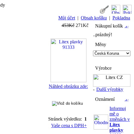
ady
Můj účet
|
Obsah košíku
|
Pokladna
453Kč
271Kč
Nákupní košík
..prázdný!
Měny
Výrobce
Náhled obrázku zde:
-
Další výrobky
Oznámení
Informuj
mě o
Stránek výsledku:
1
změnách v
Litex
Vaše cena s DPH+
plavky