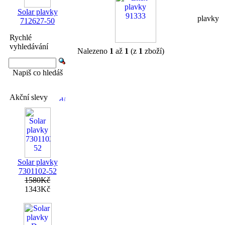
Solar plavky
plavky
712627-50
Rychlé
vyhledávání
Nalezeno
1
až
1
(z
1
zboží)
Napiš co hledáš
Akční slevy
Solar plavky
7301102-52
1580Kč
1343Kč