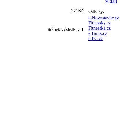
91333
271Kč
Odkazy:
e-Novostavby.cz
Fitnessky.cz
Fitnesska.cz
Stránek výsledku:
1
e-Butik.cz
e-PC.cz