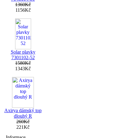
1360Kč
1156Kč
Solar plavky
7301102-52
1580Kč
1343Kč
Axirya dámský top
dlouhý R
260Kč
221Kč
Informace