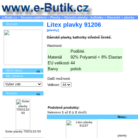
e-Butik.cz
»
Seznam-oddělení
»
Plavky
»
Dámské plavky - kalhotky
»
Klasické
»
plavky
Litex plavky 91206
Seznam
[plavky]
Dámské plavky, kalhotky středně široké.
Vlastnosti:
Podšité.
Materiál
92% Polyamid + 8% Elastan
EU velikosti
44
Barvy
potisk
Akční slevy
Dle Výrobce
Další možnosti:
Velikost:
Novinky
Podobné produkty:
Nalezeno
1
až
2
(z
2
zboží)
Model-
Solar plavky 7003132-50
plavky