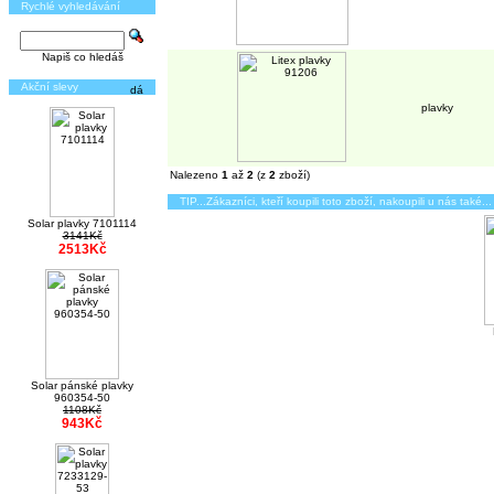
Rychlé vyhledávání
Napiš co hledáš
Akční slevy
plavky
Nalezeno
1
až
2
(z
2
zboží)
TIP...Zákazníci, kteří koupili toto zboží, nakoupili u nás také...
Solar plavky 7101114
3141Kč
2513Kč
Solar pánské plavky
960354-50
1108Kč
943Kč