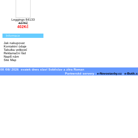
Leggings 84133
427Kč
402Kč
Informace
Jak nakupovat
Kontaktní údaje
Tabulka velikostí
Reklamační řád
Napiš nám
Site Map
08 /08/ 2026 svatek dnes slaví Soběslav a zítra Roman
Partnerské servery :
e-Novostavby.cz
,
e-Butik.