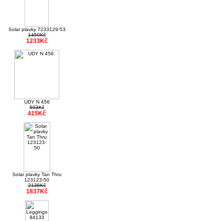
Solar plavky 7233129-53
1450Kč
1233Kč
UDY N 456
593Kč
415Kč
Solar plavky Tan Thru
123123-50
2136Kč
1837Kč