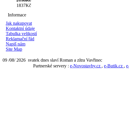
2136Kč
1837Kč
Informace
Jak nakupovat
Kontaktní údaje
Tabulka velikostí
Reklamační řád
Napiš nám
Site Map
09 /08/ 2026 svatek dnes slaví Roman a zítra Vavřinec
Partnerské servery :
e-Novostavby.cz
,
e-Butik.cz
,
e