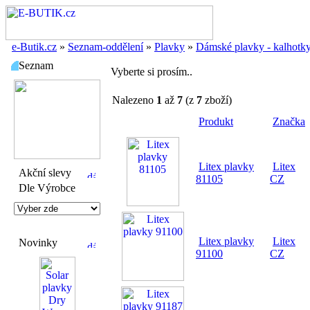
e-Butik.cz
»
Seznam-oddělení
»
Plavky
»
Dámské plavky - kalhotk
Seznam
Vyberte si prosím..
Nalezeno
1
až
7
(z
7
zboží)
Produkt
Značka
Litex plavky
Litex
Akční slevy
81105
CZ
Dle Výrobce
Litex plavky
Litex
Novinky
91100
CZ