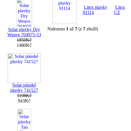
Litex plavky
Litex
91114
CZ
Nalezeno
1
až
7
(z
7
zboží)
Solar plavky Dry
Weave 704975-53
1850Kč
1480Kč
Solar pánské
plavky 741527
1108Kč
943Kč