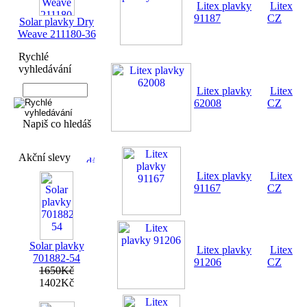
Litex plavky
Litex
91187
CZ
Solar plavky Dry
Weave 211180-36
Rychlé
vyhledávání
Litex plavky
Litex
62008
CZ
Napiš co hledáš
Akční slevy
Litex plavky
Litex
91167
CZ
Solar plavky
Litex plavky
Litex
701882-54
91206
CZ
1650Kč
1402Kč