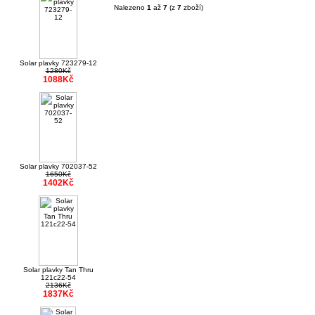
Nalezeno
1
až
7
(z
7
zboží)
Solar plavky 723279-12
1280Kč
1088Kč
Solar plavky 702037-52
1650Kč
1402Kč
Solar plavky Tan Thru
121c22-54
2136Kč
1837Kč