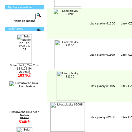
Rychlé vyhledávání
Napiš co hledáš
Litex plavky 91206
Litex CZ
Akční slevy
Litex plavky 91100
Litex CZ
Solar plavky Tan Thru
124121-54
2136Kč
1837Kč
Litex plavky 81105
Litex CZ
PrimalWear Triko Alien
Nation
Litex plavky 62008
Litex CZ
712Kč
534Kč