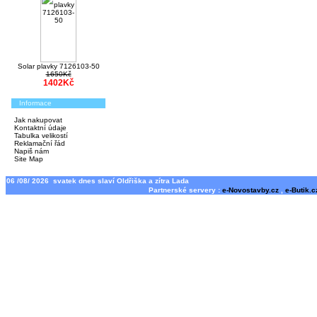
Solar plavky 7126103-50
1650Kč
1402Kč
Informace
Jak nakupovat
Kontaktní údaje
Tabulka velikostí
Reklamační řád
Napiš nám
Site Map
06 /08/ 2026 svatek dnes slaví Oldřiška a zítra Lada
Partnerské servery :
e-Novostavby.cz
,
e-Butik.