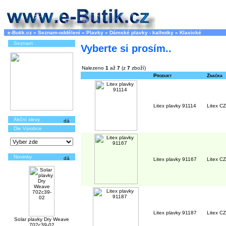
e-Butik.cz
»
Seznam-oddělení
»
Plavky
»
Dámské plavky - kalhotky
»
Klasické
Seznam
Vyberte si prosím..
Nalezeno
1
až
7
(z
7
zboží)
Produkt
Značka
Litex plavky 91114
Litex CZ
Akční slevy
Dle Výrobce
Novinky
Litex plavky 91167
Litex CZ
Litex plavky 91187
Litex CZ
Solar plavky Dry Weave
702c39-02